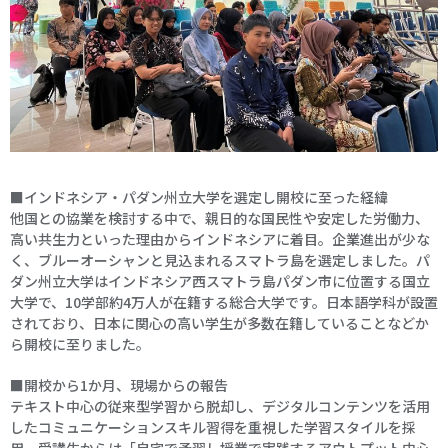
■インドネシア・パダン州立大学を選定し開校に至った経緯
他国との協業を検討する中で、親日的な国民性や安定した労働力、
高い共生力といった理由からインドネシアに着目。企業進出が少な
く、ブルーオーシャンと見込まれるスマトラ島を選定しました。パ
ダン州立大学はインドネシア西スマトラ島パダン市に位置する国立
大学で、10学部約4万人が在籍する総合大学です。日本語学科が設置
されており、日本に関心の高い学生が多数在籍していることなどか
ら開校に至りました。
■開校から1か月、現場からの報告
テキスト中心の従来型学習から脱却し、デジタルコンテンツを活用
したコミュニケーションスキル習得を重視した学習スタイルを採