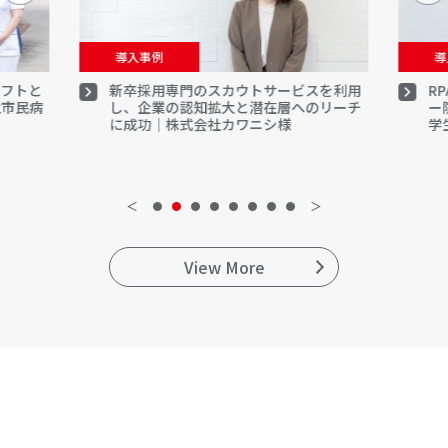
導入事例
導
シフトと
新卒採用専門のスカウトサービスを利用
R
立市民病
し、企業の認知拡大と潜在層へのリーチ
ー
に成功｜株式会社カワニシ様
学
＜
＞
View More