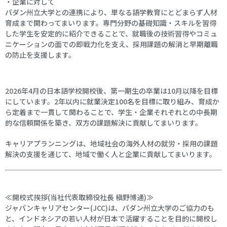
・企業に対して
パダン州立大学との連携により、単なる語学教育にとどまらず人材
育成まで関わってまいります。専門分野の基礎知識・スキルを習得
した学生を安定的に紹介できることで、就職後の技術習得やコミュ
ニケーションの面での即戦力化を支え、採用課題の解消と早期離職
の防止を支援します。
2026年4月の日本語学校開校後、第一期生の卒業は10月以降を目標
にしています。2年以内に就業決定100名を目標に取り組み、育成か
ら定着まで一貫して関わることで、学生・企業それぞれとの中長期
的な信頼関係を築き、双方の課題解決に貢献してまいります。
キャリアプランニングは、地域社会の海外人材の就労・採用の課題
解決の支援を通じて、地域で働く人と企業に貢献してまいります。
≪開校式挨拶(当社代表取締役社長 槇野博通)≫
ジャパンキャリアセンター(JCC)は、パダン州立大学のご協力のも
と、インドネシアの若い人材が日本で活躍することを目的に開校し