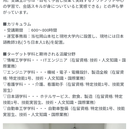
用。受講生からは「自宅で予習し授業で実践するアウトプット中心
の学習で、会話スキルが身についていると実感できる」との声も挙
がっています。
■カリキュラム
・受講期間 ：600～800時間
・運営事務局：当社岡山本社と現地大学内に設置し、現地には日本
語教師3名(うち日本人1名)を配置。
■ターゲット学科と期待される活躍分野
▽情報工学学科・・・ITエンジニア（在留資格: 技術・人文知識・国
際業務）
▽エンジニア学科・・・機械・電子・電機設計、製造全般（在留資
格: 特定技能1号、技術・人文知識・国際業務）
▽看護学科・・・介護、看護助手（在留資格: 特定技能1号、技能実
習生）
▽日本語学科・・・ ホテルサービス、飲食、製造（在留資格: 特定
技能1号、技能実習生、技術・人文知識・国際業務）
▽自動車工学学科・・・ 自動車整備（在留資格: 特定技能1号、技能
実習生、技術・人文知識・国際業務）