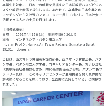
卒業生を対象に、日本での就職を見据えた日本語教育およびビジネ
ス文化教育を無償で提供します。あわせて、卒業後の日本企業との
マッチングから入社後のフォローまで一貫して対応し、日本社会で
活躍できる人材の支援を目指します。
【開校式概要】
日時 ：2026年4月15日(水) 現地時間9：30より
場所 ：インドネシア・パダン州立大学
（Jalan Prof Dr. Hamka,Air Tawar Padang, Sumatera Barat,
25131, Indonesia）
当日は、西スマトラ労働者保護省所長、西スマトラ労働局長、パダ
ン市長、パダン州立大学学長、同キャリアセンター長、および当社
代表取締役社長槇野を含め、約90名の関係者が参加。パダン市長フ
ァドリー氏は、「このキャリアセンターが雇用機会を開く具体的な
解決策になることを願っており、全面的に支持している」と挨拶さ
れました。