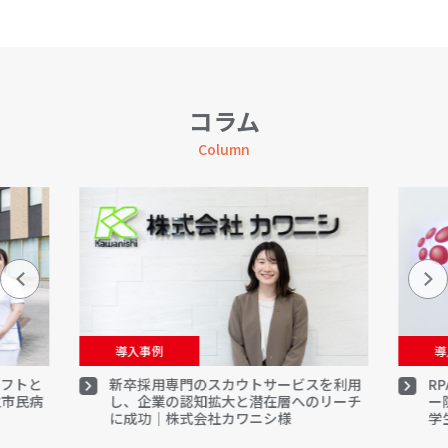
コラム
Column
導入事例
導
シフトと
新卒採用専門のスカウトサービスを利用
R
立市民病
し、企業の認知拡大と潜在層へのリーチ
ー
に成功｜株式会社カワニシ様
学