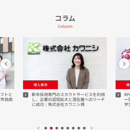
コラム
Column
導入事例
導
シフトと
新卒採用専門のスカウトサービスを利用
R
立市民病
し、企業の認知拡大と潜在層へのリーチ
ー
に成功｜株式会社カワニシ様
学
＜
＞