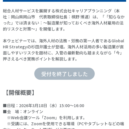
総合人材サービスを展開する株式会社キャリアプランニング（本
社：岡山県岡山市 代表取締役社長：槙野 博通）は、「「知らなか
った」では済まない：〜製造業が知っておくべき海外人材雇用の法
的リスクと対策〜」を開催します。
本ウェビナーでは、海外人材の法務・労務の第一人者であるGlobal
HR Strategyの杉田弁護士が登壇。海外人材活用の多い製造業が直
面しやすいリスクを題材に、入管の最新動向も踏まえながら「今」
押さえるべき実務ポイントを解説します。
受付を終了しました
【開催概要】
■日程：2026年3月18日（水）15:00～16:00
■会 場：オンライン
※Web会議ツール「Zoom」を利用します。
※受講には、Zoomを使用できる環境（PCやタブレットなどの端